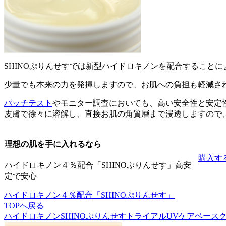
SHINOぷりんせすでは新型ハイドロキノンを配合すること
少量でも本来の力を発揮しますので、お肌への負担も軽減さ
パッチテスト
やモニター調査においても、高い安全性と安定
皮膚で徐々に溶解し、直接お肌の角質層まで浸透しますので
理想の肌を手に入れるなら
購入す
ハイドロキノン４％配合「SHINOぷりんせす」高安
定で安心
ハイドロキノン４％配合「SHINOぷりんせす」
TOPへ戻る
ハイドロキノン
SHINOぷりんせす
トライアル
UVケアベース