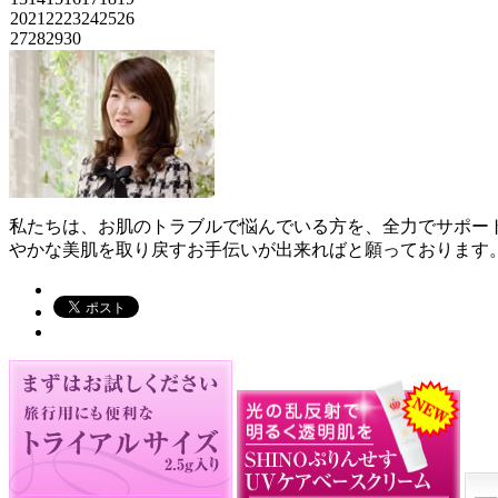
20
21
22
23
24
25
26
27
28
29
30
私たちは、お肌のトラブルで悩んでいる方を、全力でサポー
やかな美肌を取り戻すお手伝いが出来ればと願っております