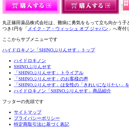
丸正篠田薬品株式会社は、難病に勇気をもって立ち向かう子
つき1円を「
メイク・ア・ウィッシュ オブ ジャパン
」へ寄付
ここからサブメニューです
ハイドロキノン「SHINOぷりんせす」トップ
ハイドロキノン
SHINOぷりんせす
「SHINOぷりんせす」トライアル
「SHINOぷりんせす」のお客様の声
「SHINOぷりんせす」は女性の「きれいになりたい」
ハイドロキノン「SHINOぷりんせす」商品紹介
フッターの先頭です
サイトマップ
プライバシーポリシー
特定商取引法に基づく表記