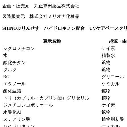
企画・販売元 丸正篠田薬品株式会社
製造販売元 株式会社ミリオナ化粧品
SHINOぷりんせす ハイドロキノン配合 UVケアベースク
表示名称
起源・由
シクロメチコン
ケイ素
水
精製水
酸化チタン
鉱物
タルク
鉱物
BG
グリコール
エタノール
ケミカル
酸化亜鉛
鉱物
トリ（カブリル・カプリン酸）グリセリル
植物
ジメチコンコポリオール
ケイ素
水酸化Al
鉱物
ステアリン酸
植物脂肪酸
ハイドロキノン
ケミカル