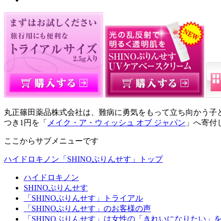
丸正篠田薬品株式会社は、難病に勇気をもって立ち向かう子
つき1円を「
メイク・ア・ウィッシュ オブ ジャパン
」へ寄付
ここからサブメニューです
ハイドロキノン「SHINOぷりんせす」トップ
ハイドロキノン
SHINOぷりんせす
「SHINOぷりんせす」トライアル
「SHINOぷりんせす」のお客様の声
「SHINOぷりんせす」は女性の「きれいになりたい」