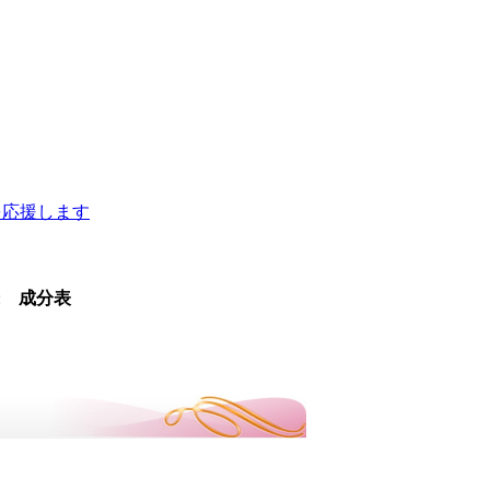
を応援します
:
成分表